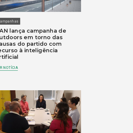
ampanhas
AN lança campanha de
utdoors em torno das
ausas do partido com
ecurso à inteligência
rtificial
R NOTÍCIA