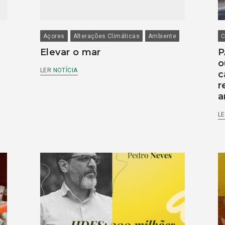
Açores
Alterações Climáticas
Ambiente
C
Elevar o mar
P
o
LER NOTÍCIA
c
r
a
LE