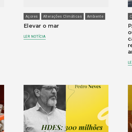
Açores
Alterações Climáticas
Ambiente
C
Elevar o mar
P
o
LER NOTÍCIA
c
r
a
LE