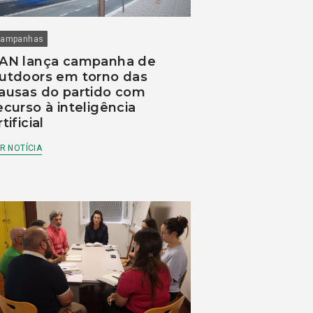
ampanhas
AN lança campanha de
utdoors em torno das
ausas do partido com
ecurso à inteligência
rtificial
R NOTÍCIA