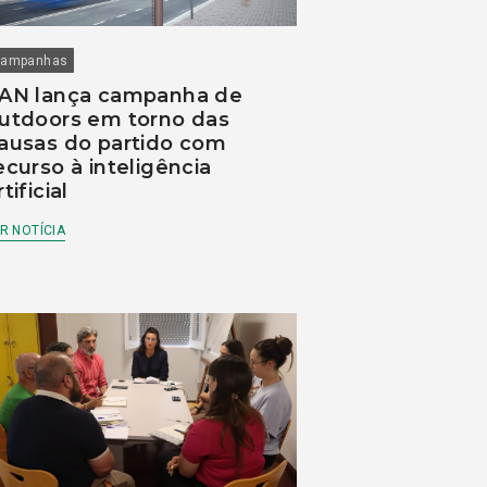
ampanhas
AN lança campanha de
utdoors em torno das
ausas do partido com
ecurso à inteligência
rtificial
R NOTÍCIA