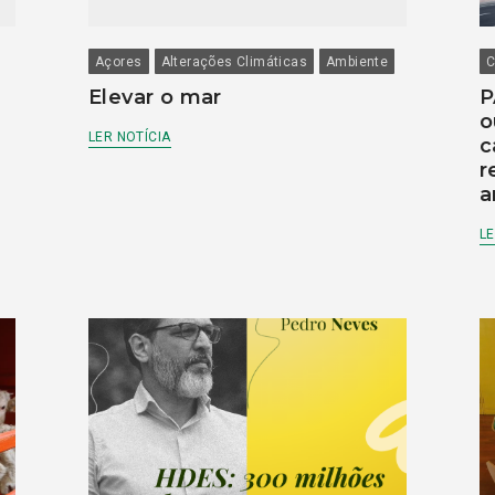
Açores
Alterações Climáticas
Ambiente
C
Elevar o mar
P
o
LER NOTÍCIA
c
r
a
LE