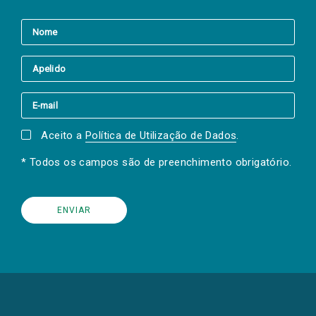
Aceito a
Política de Utilização de Dados
.
* Todos os campos são de preenchimento obrigatório.
(Os
links
para