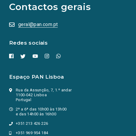
as
Contactos gerais
redes
sociais
abrem
numa
geral@pan.com.pt
nova
aba.)
Redes sociais
Espaço PAN Lisboa
Rua da Assunção, 7, 1.º andar
1100-042 Lisboa
Portugal
2ª a 6ª das 10h00 às 13h00
e das 14h00 às 16h00
+351 213 426 226
+351 969 954 184