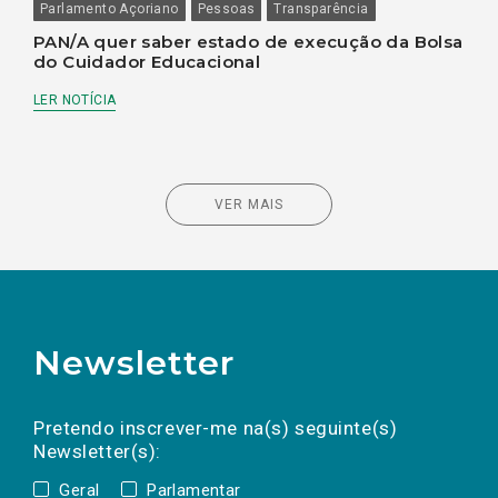
Parlamento Açoriano
Pessoas
Transparência
PAN/A quer saber estado de execução da Bolsa
do Cuidador Educacional
LER NOTÍCIA
VER MAIS
Newsletter
Preencha os campos abaixo para subscrever
Nome
Apelido
E-
mail
a(s) newsletter(s).
Pretendo inscrever-me na(s) seguinte(s)
Newsletter(s):
Geral
Parlamentar