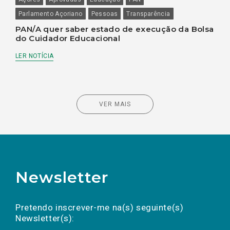
Parlamento Açoriano
Pessoas
Transparência
PAN/A quer saber estado de execução da Bolsa
do Cuidador Educacional
LER NOTÍCIA
VER MAIS
Newsletter
Preencha os campos abaixo para subscrever
Nome
Apelido
E-
mail
a(s) newsletter(s).
Pretendo inscrever-me na(s) seguinte(s)
Newsletter(s):