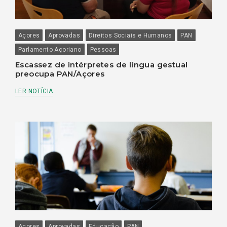
Açores
Aprovadas
Direitos Sociais e Humanos
PAN
Parlamento Açoriano
Pessoas
Escassez de intérpretes de língua gestual
preocupa PAN/Açores
LER NOTÍCIA
Açores
Aprovadas
Educação
PAN