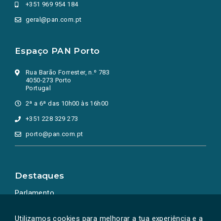
+351 969 954 184
geral@pan.com.pt
Espaço PAN Porto
Rua Barão Forrester, n.º 783
4050-273 Porto
Portugal
2ª a 6ª das 10h00 às 16h00
+351 228 329 273
porto@pan.com.pt
Destaques
Parlamento
Ação Política
Utilizamos cookies para melhorar a tua experiência e a