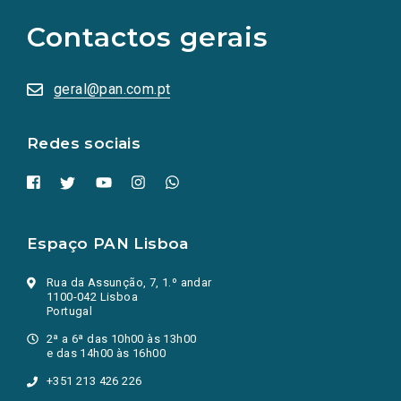
para
as
Contactos gerais
redes
sociais
abrem
numa
geral@pan.com.pt
nova
aba.)
Redes sociais
Espaço PAN Lisboa
Rua da Assunção, 7, 1.º andar
1100-042 Lisboa
Portugal
2ª a 6ª das 10h00 às 13h00
e das 14h00 às 16h00
+351 213 426 226