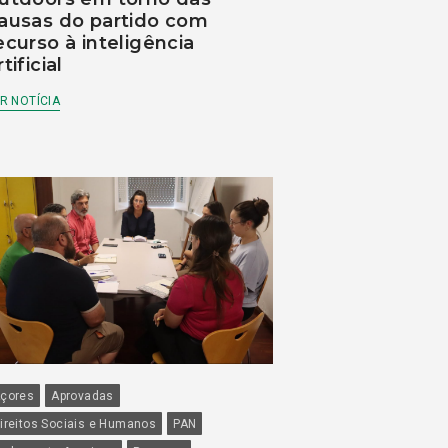
ausas do partido com
ecurso à inteligência
rtificial
R NOTÍCIA
çores
Aprovadas
ireitos Sociais e Humanos
PAN