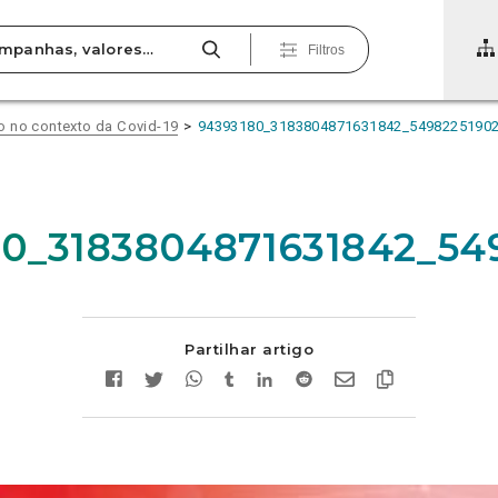
Filtros
rto no contexto da Covid-19
94393180_3183804871631842_5498225190
80_3183804871631842_54
Partilhar artigo