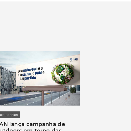
ampanhas
AN lança campanha de
utdoors em torno das