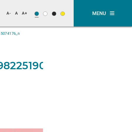
25074176_n
9822519025074176_n