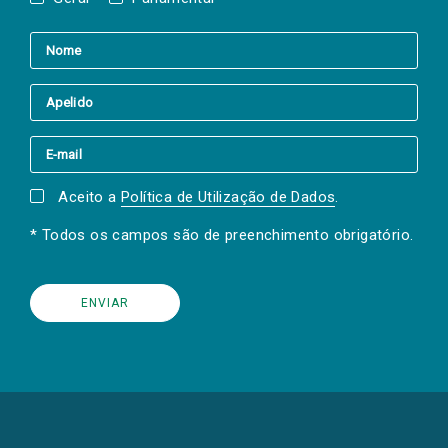
Aceito a
Política de Utilização de Dados
.
* Todos os campos são de preenchimento obrigatório.
(Os
links
para