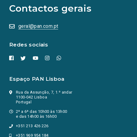
as
Contactos gerais
redes
sociais
abrem
numa
geral@pan.com.pt
nova
aba.)
Redes sociais
Espaço PAN Lisboa
Rua da Assunção, 7, 1.º andar
1100-042 Lisboa
Portugal
2ª a 6ª das 10h00 às 13h00
e das 14h00 às 16h00
+351 213 426 226
+351 969 954 184