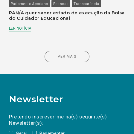
Parlamento Açoriano
Pessoas
Transparência
PAN/A quer saber estado de execução da Bolsa
do Cuidador Educacional
LER NOTÍCIA
VER MAIS
Newsletter
Preencha os campos abaixo para subscrever
Nome
Apelido
E-
mail
a(s) newsletter(s).
Pretendo inscrever-me na(s) seguinte(s)
Newsletter(s):
Geral
Parlamentar