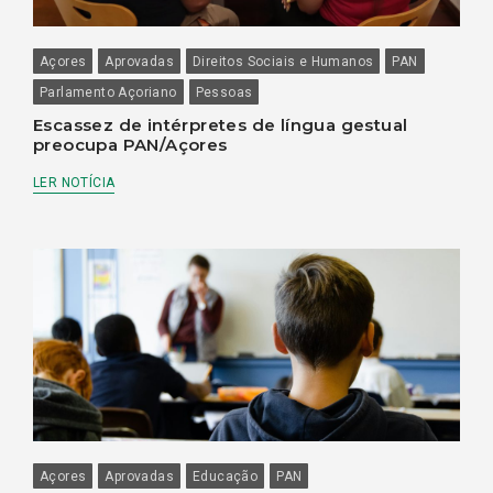
Açores
Aprovadas
Direitos Sociais e Humanos
PAN
Parlamento Açoriano
Pessoas
Escassez de intérpretes de língua gestual
preocupa PAN/Açores
LER NOTÍCIA
Açores
Aprovadas
Educação
PAN