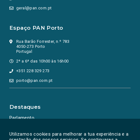
geral@pan.com.pt
Espaço PAN Porto
Rua Barão Forrester, n.º 783
4050-273 Porto
Portugal
2ª a 6ª das 10h00 às 16h00
+351 228 329 273
porto@pan.com.pt
Destaques
Parlamento
Ação Política
Utilizamos cookies para melhorar a tua experiência e a
prestação dos nossos serviços. Se continuares a