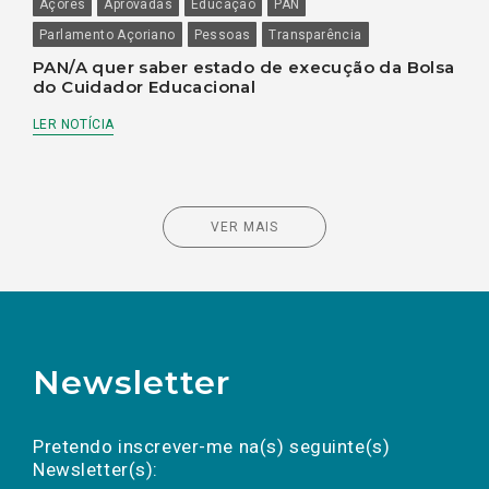
Açores
Aprovadas
Educação
PAN
Parlamento Açoriano
Pessoas
Transparência
PAN/A quer saber estado de execução da Bolsa
do Cuidador Educacional
LER NOTÍCIA
VER MAIS
Newsletter
Preencha os campos abaixo para subscrever
Nome
Apelido
E-
mail
a(s) newsletter(s).
Pretendo inscrever-me na(s) seguinte(s)
Newsletter(s):