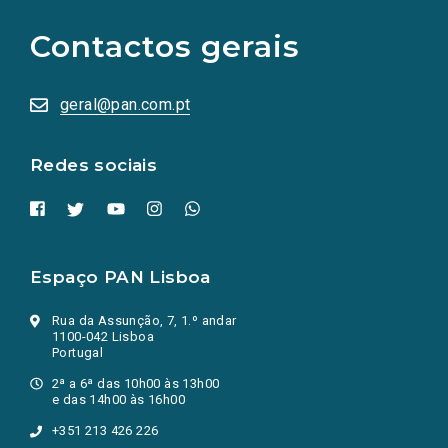
para
as
Contactos gerais
redes
sociais
abrem
numa
geral@pan.com.pt
nova
aba.)
Redes sociais
Espaço PAN Lisboa
Rua da Assunção, 7, 1.º andar
1100-042 Lisboa
Portugal
2ª a 6ª das 10h00 às 13h00
e das 14h00 às 16h00
+351 213 426 226