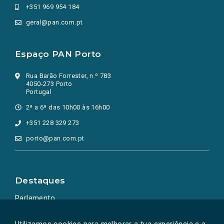
+351 969 954 184
geral@pan.com.pt
Espaço PAN Porto
Rua Barão Forrester, n.º 783
4050-273 Porto
Portugal
2ª a 6ª das 10h00 às 16h00
+351 228 329 273
porto@pan.com.pt
Destaques
Parlamento
Ação Política