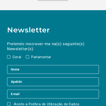
Newsletter
Preencha os campos abaixo para subscrever
Nome
Apelido
E-
mail
a(s) newsletter(s).
Pretendo inscrever-me na(s) seguinte(s)
Newsletter(s):
Geral
Parlamentar
Aceito a
Política de Utilização de Dados
.