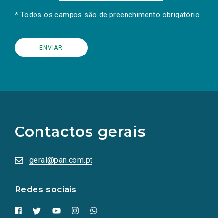
* Todos os campos são de preenchimento obrigatório.
(Os
links
para
as
Contactos gerais
redes
sociais
abrem
numa
geral@pan.com.pt
nova
aba.)
Redes sociais