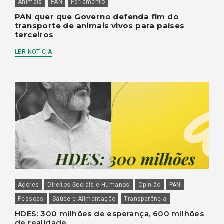
Animais
PAN
Parlamento
PAN quer que Governo defenda fim do
transporte de animais vivos para países
terceiros
LER NOTÍCIA
Açores
Direitos Sociais e Humanos
Opinião
PAN
Pessoas
Saúde e Alimentação
Transparência
HDES: 300 milhões de esperança, 600 milhões
de realidade