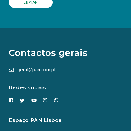
(Os
links
para
as
Contactos gerais
redes
sociais
abrem
numa
geral@pan.com.pt
nova
aba.)
Redes sociais
Espaço PAN Lisboa