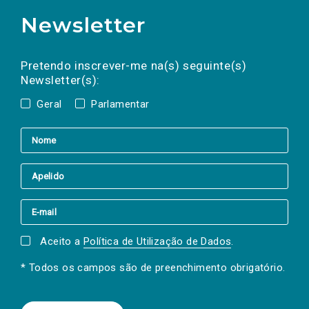
Newsletter
Preencha os campos abaixo para subscrever
Nome
Apelido
E-
mail
a(s) newsletter(s).
Pretendo inscrever-me na(s) seguinte(s)
Newsletter(s):
Geral
Parlamentar
Aceito a
Política de Utilização de Dados
.
* Todos os campos são de preenchimento obrigatório.