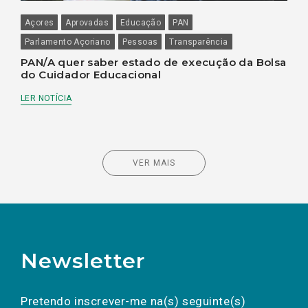
Açores
Aprovadas
Educação
PAN
Parlamento Açoriano
Pessoas
Transparência
PAN/A quer saber estado de execução da Bolsa
do Cuidador Educacional
LER NOTÍCIA
VER MAIS
Newsletter
Preencha os campos abaixo para subscrever
Nome
Apelido
E-
mail
a(s) newsletter(s).
Pretendo inscrever-me na(s) seguinte(s)