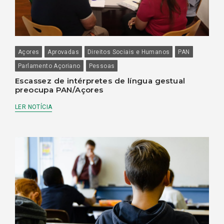
Açores
Aprovadas
Direitos Sociais e Humanos
PAN
Parlamento Açoriano
Pessoas
Escassez de intérpretes de língua gestual
preocupa PAN/Açores
LER NOTÍCIA