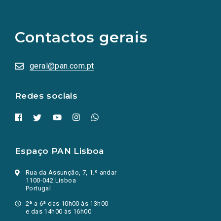
(Os
links
para
as
Contactos gerais
redes
sociais
abrem
numa
geral@pan.com.pt
nova
aba.)
Redes sociais
Espaço PAN Lisboa
Rua da Assunção, 7, 1.º andar
1100-042 Lisboa
Portugal
2ª a 6ª das 10h00 às 13h00
e das 14h00 às 16h00