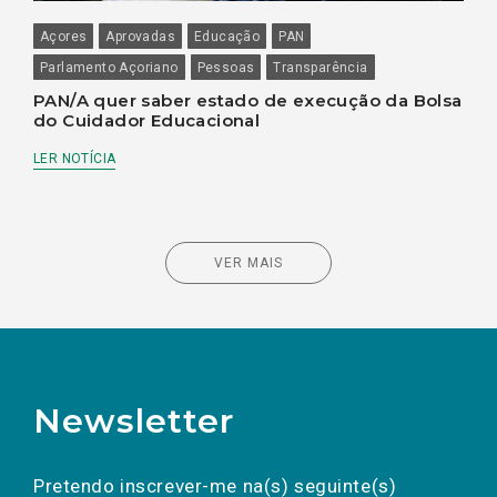
Açores
Aprovadas
Educação
PAN
Parlamento Açoriano
Pessoas
Transparência
PAN/A quer saber estado de execução da Bolsa
do Cuidador Educacional
LER NOTÍCIA
VER MAIS
Newsletter
Preencha os campos abaixo para subscrever
Nome
Apelido
E-
mail
a(s) newsletter(s).
Pretendo inscrever-me na(s) seguinte(s)