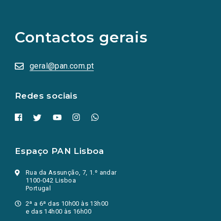
(Os
links
para
as
Contactos gerais
redes
sociais
abrem
numa
geral@pan.com.pt
nova
aba.)
Redes sociais
Espaço PAN Lisboa
Rua da Assunção, 7, 1.º andar
1100-042 Lisboa
Portugal
2ª a 6ª das 10h00 às 13h00
e das 14h00 às 16h00