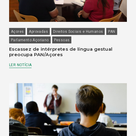
Açores
Aprovadas
Direitos Sociais e Humanos
PAN
Parlamento Açoriano
Pessoas
Escassez de intérpretes de língua gestual
preocupa PAN/Açores
LER NOTÍCIA