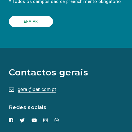
* Todos os campos são de preenchimento obrigatório.
(Os
links
para
as
Contactos gerais
redes
sociais
abrem
numa
geral@pan.com.pt
nova
aba.)
Redes sociais