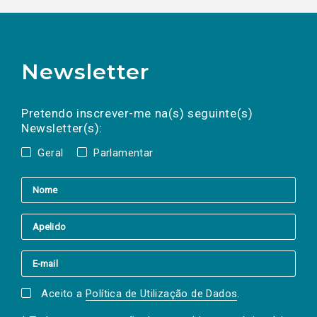
Newsletter
Preencha os campos abaixo para subscrever
Nome
Apelido
E-
mail
a(s) newsletter(s).
Pretendo inscrever-me na(s) seguinte(s)
Newsletter(s):
Geral
Parlamentar
Aceito a
Política de Utilização de Dados
.