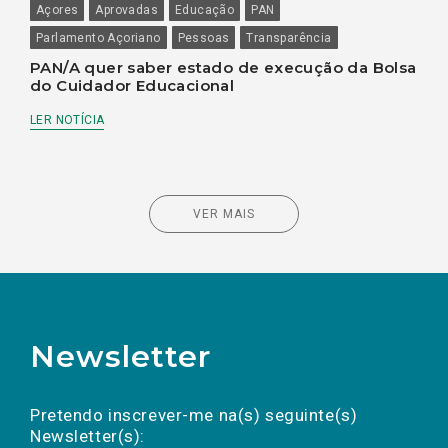
Açores
Aprovadas
Educação
PAN
Parlamento Açoriano
Pessoas
Transparência
PAN/A quer saber estado de execução da Bolsa
do Cuidador Educacional
LER NOTÍCIA
VER MAIS
Newsletter
Preencha os campos abaixo para subscrever
Nome
Apelido
E-
mail
a(s) newsletter(s).
Pretendo inscrever-me na(s) seguinte(s)
Newsletter(s):