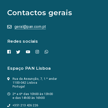
para
as
Contactos gerais
redes
sociais
abrem
numa
geral@pan.com.pt
nova
aba.)
Redes sociais
Espaço PAN Lisboa
Rua da Assunção, 7, 1.º andar
1100-042 Lisboa
Portugal
2ª a 6ª das 10h00 às 13h00
e das 14h00 às 16h00
+351 213 426 226