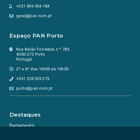
+351 969 954 184
geral@pan.com.pt
Espaço PAN Porto
Rua Barão Forrester, n.º 783
4050-273 Porto
Portugal
2ª a 6ª das 10h00 às 16h00
+351 228 329 273
porto@pan.com.pt
Destaques
Parlamento
Ação Política