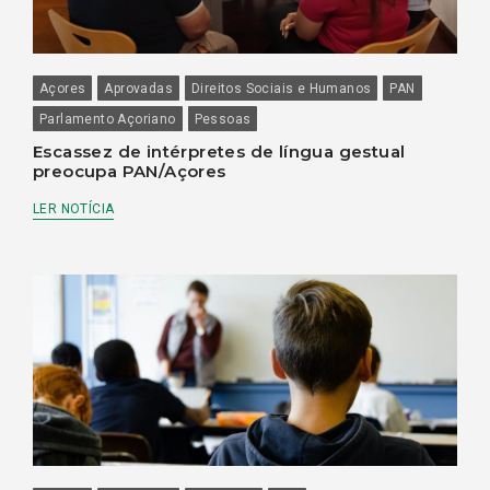
Açores
Aprovadas
Direitos Sociais e Humanos
PAN
Parlamento Açoriano
Pessoas
Escassez de intérpretes de língua gestual
preocupa PAN/Açores
LER NOTÍCIA