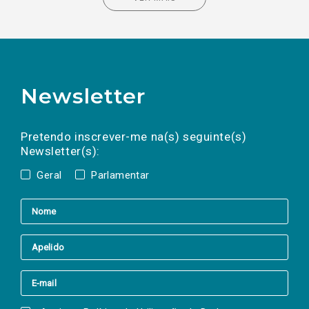
Newsletter
Preencha os campos abaixo para subscrever
Nome
Apelido
E-
mail
a(s) newsletter(s).
Pretendo inscrever-me na(s) seguinte(s)
Newsletter(s):
Geral
Parlamentar