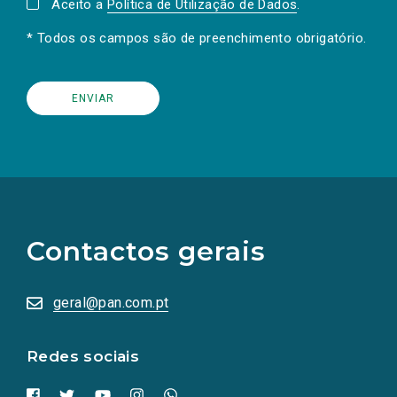
Aceito a
Política de Utilização de Dados
.
* Todos os campos são de preenchimento obrigatório.
(Os
links
para
as
Contactos gerais
redes
sociais
abrem
numa
geral@pan.com.pt
nova
aba.)
Redes sociais