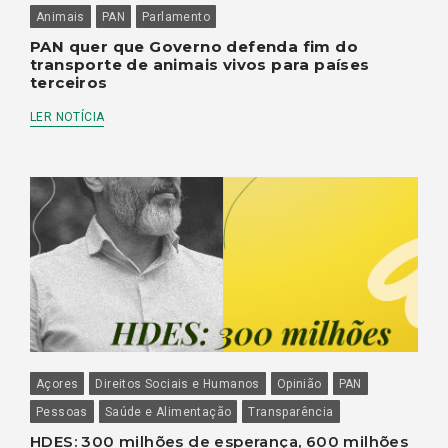
Animais
PAN
Parlamento
PAN quer que Governo defenda fim do
transporte de animais vivos para países
terceiros
LER NOTÍCIA
Açores
Direitos Sociais e Humanos
Opinião
PAN
Pessoas
Saúde e Alimentação
Transparência
HDES: 300 milhões de esperança, 600 milhões