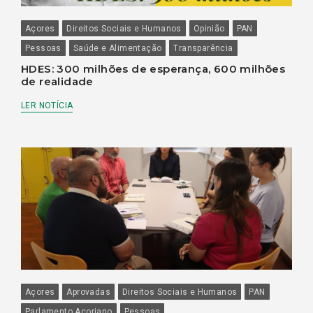
Açores
Direitos Sociais e Humanos
Opinião
PAN
Pessoas
Saúde e Alimentação
Transparência
HDES: 300 milhões de esperança, 600 milhões
de realidade
LER NOTÍCIA
Açores
Aprovadas
Direitos Sociais e Humanos
PAN
Parlamento Açoriano
Pessoas