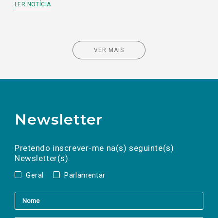
LER NOTÍCIA
VER MAIS
Newsletter
Preencha os campos abaixo para subscrever
Nome
Apelido
E-
mail
a(s) newsletter(s).
Pretendo inscrever-me na(s) seguinte(s)
Newsletter(s):
Geral
Parlamentar