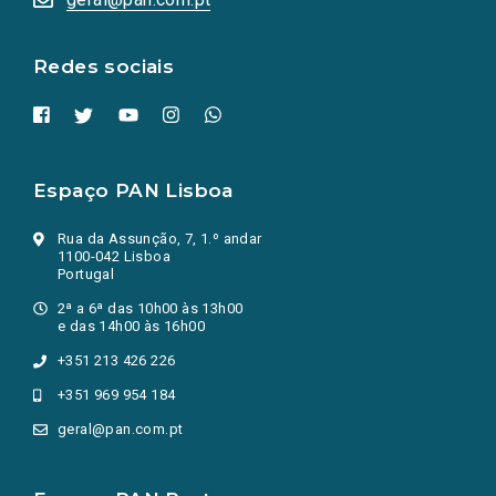
nova
aba.)
Redes sociais
Espaço PAN Lisboa
Rua da Assunção, 7, 1.º andar
1100-042 Lisboa
Portugal
2ª a 6ª das 10h00 às 13h00
e das 14h00 às 16h00
+351 213 426 226
+351 969 954 184
geral@pan.com.pt