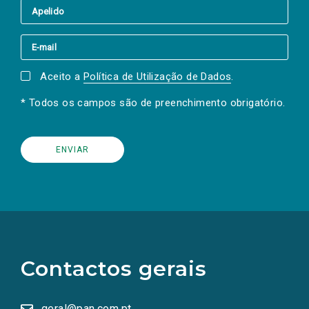
Aceito a
Política de Utilização de Dados
.
* Todos os campos são de preenchimento obrigatório.
(Os
links
para
as
Contactos gerais
redes
sociais
abrem
numa
geral@pan.com.pt