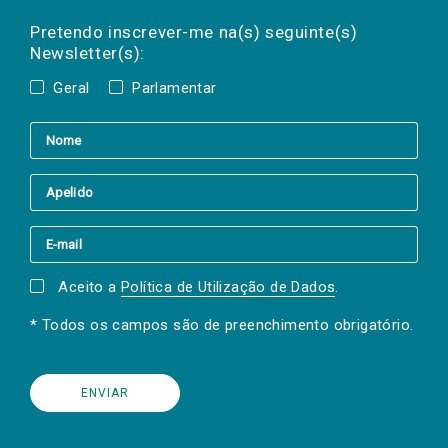
Preencha os campos abaixo para subscrever
Nome
Apelido
E-
mail
a(s) newsletter(s).
Pretendo inscrever-me na(s) seguinte(s)
Newsletter(s):
Geral
Parlamentar
Aceito a
Política de Utilização de Dados
.
* Todos os campos são de preenchimento obrigatório.