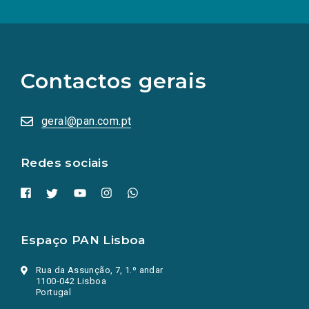
(Os
links
para
as
Contactos gerais
redes
sociais
abrem
numa
geral@pan.com.pt
nova
aba.)
Redes sociais
Espaço PAN Lisboa
Rua da Assunção, 7, 1.º andar
1100-042 Lisboa
Portugal