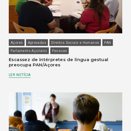
Açores
Aprovadas
Direitos Sociais e Humanos
PAN
Parlamento Açoriano
Pessoas
Escassez de intérpretes de língua gestual
preocupa PAN/Açores
LER NOTÍCIA