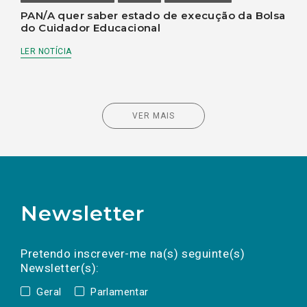
PAN/A quer saber estado de execução da Bolsa
do Cuidador Educacional
LER NOTÍCIA
VER MAIS
Newsletter
Preencha os campos abaixo para subscrever
Nome
Apelido
E-
mail
a(s) newsletter(s).
Pretendo inscrever-me na(s) seguinte(s)
Newsletter(s):
Geral
Parlamentar