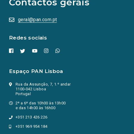
Contactos gerais
redes
sociais
abrem
numa
geral@pan.com.pt
nova
aba.)
Redes sociais
Espaço PAN Lisboa
Rua da Assunção, 7, 1.º andar
1100-042 Lisboa
Portugal
2ª a 6ª das 10h00 às 13h00
e das 14h00 às 16h00
+351 213 426 226
+351 969 954 184