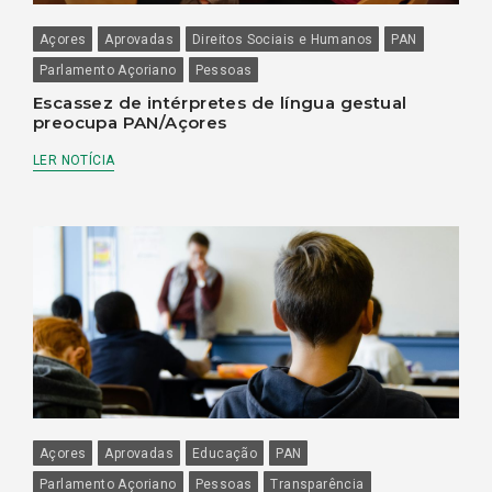
Açores
Aprovadas
Direitos Sociais e Humanos
PAN
Parlamento Açoriano
Pessoas
Escassez de intérpretes de língua gestual
preocupa PAN/Açores
LER NOTÍCIA
Açores
Aprovadas
Educação
PAN
Parlamento Açoriano
Pessoas
Transparência