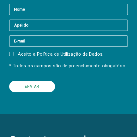
Aceito a
Política de Utilização de Dados
.
* Todos os campos são de preenchimento obrigatório.
(Os
links
para
as