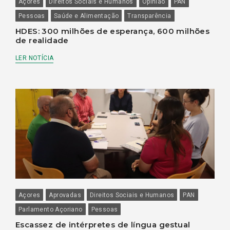
Açores
Direitos Sociais e Humanos
Opinião
PAN
Pessoas
Saúde e Alimentação
Transparência
HDES: 300 milhões de esperança, 600 milhões
de realidade
LER NOTÍCIA
Açores
Aprovadas
Direitos Sociais e Humanos
PAN
Parlamento Açoriano
Pessoas
Escassez de intérpretes de língua gestual