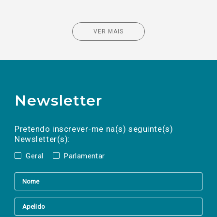
VER MAIS
Newsletter
Preencha os campos abaixo para subscrever
Nome
Apelido
E-
mail
a(s) newsletter(s).
Pretendo inscrever-me na(s) seguinte(s)
Newsletter(s):
Geral
Parlamentar