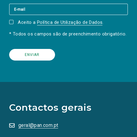
Aceito a
Política de Utilização de Dados
.
* Todos os campos são de preenchimento obrigatório.
(Os
links
para
as
Contactos gerais
redes
sociais
abrem
numa
geral@pan.com.pt
nova
aba.)