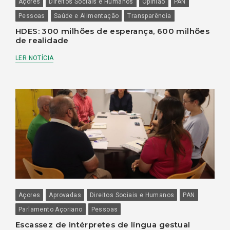
Açores
Direitos Sociais e Humanos
Opinião
PAN
Pessoas
Saúde e Alimentação
Transparência
HDES: 300 milhões de esperança, 600 milhões
de realidade
LER NOTÍCIA
Açores
Aprovadas
Direitos Sociais e Humanos
PAN
Parlamento Açoriano
Pessoas
Escassez de intérpretes de língua gestual