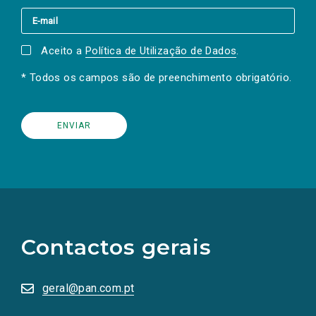
Aceito a
Política de Utilização de Dados
.
* Todos os campos são de preenchimento obrigatório.
(Os
links
para
as
Contactos gerais
redes
sociais
abrem
numa
geral@pan.com.pt
nova
aba.)