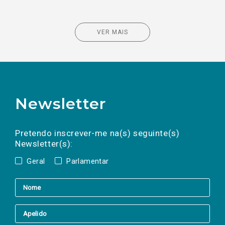
VER MAIS
Newsletter
Preencha os campos abaixo para subscrever
Nome
Apelido
E-
mail
a(s) newsletter(s).
Pretendo inscrever-me na(s) seguinte(s)
Newsletter(s):
Geral
Parlamentar