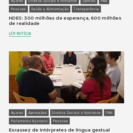
Açores
Direitos Sociais e Humanos
Opinião
PAN
Pessoas
Saúde e Alimentação
Transparência
HDES: 300 milhões de esperança, 600 milhões
de realidade
LER NOTÍCIA
Açores
Aprovadas
Direitos Sociais e Humanos
PAN
Parlamento Açoriano
Pessoas
Escassez de intérpretes de língua gestual