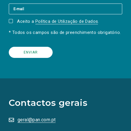
Aceito a
Política de Utilização de Dados
.
* Todos os campos são de preenchimento obrigatório.
(Os
links
para
as
Contactos gerais
redes
sociais
abrem
numa
geral@pan.com.pt
nova
aba.)