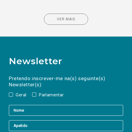
VER MAIS
Newsletter
Preencha os campos abaixo para subscrever
Nome
Apelido
E-
mail
a(s) newsletter(s).
Pretendo inscrever-me na(s) seguinte(s)
Newsletter(s):
Geral
Parlamentar