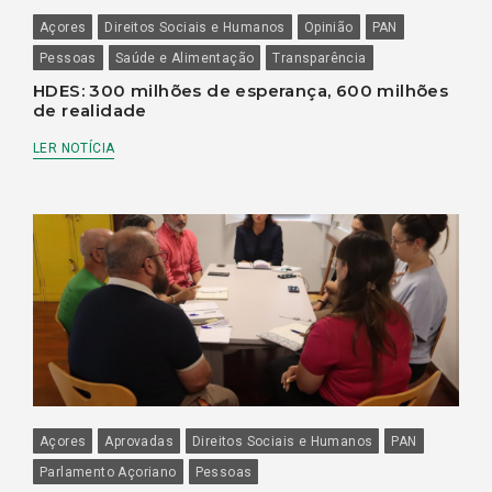
Açores
Direitos Sociais e Humanos
Opinião
PAN
Pessoas
Saúde e Alimentação
Transparência
HDES: 300 milhões de esperança, 600 milhões
de realidade
LER NOTÍCIA
Açores
Aprovadas
Direitos Sociais e Humanos
PAN
Parlamento Açoriano
Pessoas