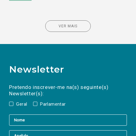
VER MAIS
Newsletter
Preencha os campos abaixo para subscrever
Nome
Apelido
E-
mail
a(s) newsletter(s).
Pretendo inscrever-me na(s) seguinte(s)
Newsletter(s):
Geral
Parlamentar