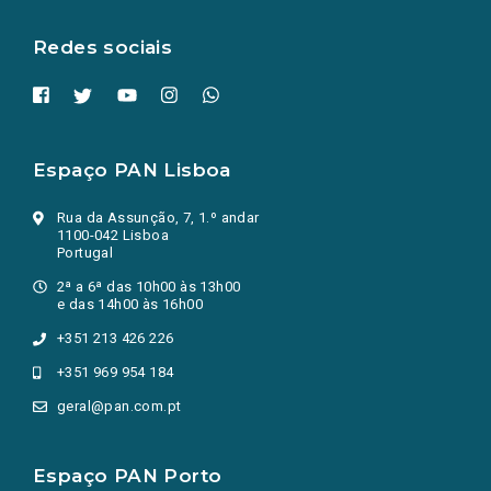
aba.)
Redes sociais
Espaço PAN Lisboa
Rua da Assunção, 7, 1.º andar
1100-042 Lisboa
Portugal
2ª a 6ª das 10h00 às 13h00
e das 14h00 às 16h00
+351 213 426 226
+351 969 954 184
geral@pan.com.pt
Espaço PAN Porto