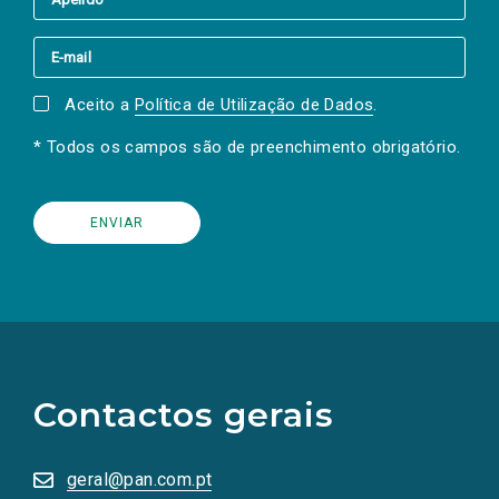
Aceito a
Política de Utilização de Dados
.
* Todos os campos são de preenchimento obrigatório.
(Os
links
para
as
Contactos gerais
redes
sociais
abrem
numa
geral@pan.com.pt
nova