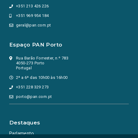
+351 213 426 226
+351 969 954 184
geral@pan.com.pt
Espaço PAN Porto
Rua Barão Forrester, n.º 783
4050-273 Porto
Portugal
2ª a 6ª das 10h00 às 16h00
+351 228 329 273
porto@pan.com.pt
Destaques
Parlamento