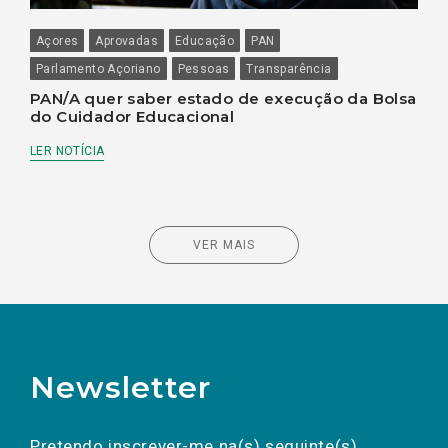
Açores
Aprovadas
Educação
PAN
Parlamento Açoriano
Pessoas
Transparência
PAN/A quer saber estado de execução da Bolsa
do Cuidador Educacional
LER NOTÍCIA
VER MAIS
Newsletter
Preencha os campos abaixo para subscrever
Nome
Apelido
E-
mail
a(s) newsletter(s).
Pretendo inscrever-me na(s) seguinte(s)