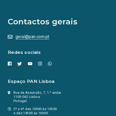
(Os
links
para
as
Contactos gerais
redes
sociais
abrem
numa
geral@pan.com.pt
nova
aba.)
Redes sociais
Espaço PAN Lisboa
Rua da Assunção, 7, 1.º andar
1100-042 Lisboa
Portugal
2ª a 6ª das 10h00 às 13h00
e das 14h00 às 16h00