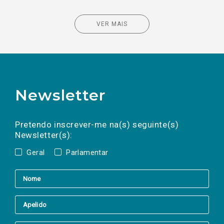
VER MAIS
Newsletter
Preencha os campos abaixo para subscrever
Nome
Apelido
E-
mail
a(s) newsletter(s).
Pretendo inscrever-me na(s) seguinte(s)
Newsletter(s):
Geral
Parlamentar