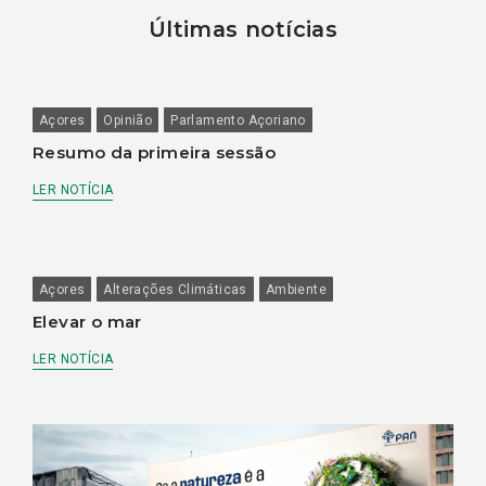
Últimas notícias
Açores
Opinião
Parlamento Açoriano
Resumo da primeira sessão
LER NOTÍCIA
Açores
Alterações Climáticas
Ambiente
Elevar o mar
LER NOTÍCIA