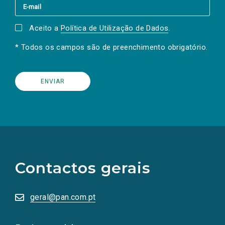
Aceito a
Política de Utilização de Dados
.
* Todos os campos são de preenchimento obrigatório.
(Os
links
para
as
Contactos gerais
redes
sociais
abrem
numa
geral@pan.com.pt
nova
aba.)