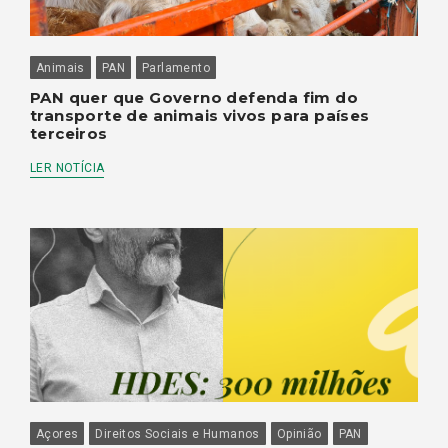
Animais
PAN
Parlamento
PAN quer que Governo defenda fim do
transporte de animais vivos para países
terceiros
LER NOTÍCIA
Açores
Direitos Sociais e Humanos
Opinião
PAN