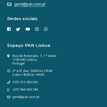
numa
geral@pan.com.pt
nova
aba.)
Redes sociais
Espaço PAN Lisboa
Rua da Assunção, 7, 1.º andar
1100-042 Lisboa
Portugal
2ª a 6ª das 10h00 às 13h00
e das 14h00 às 16h00
+351 213 426 226
+351 969 954 184
geral@pan.com.pt