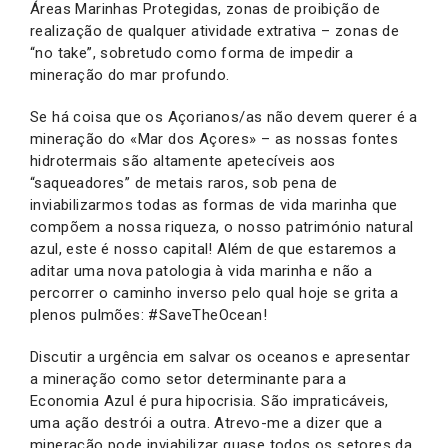
Áreas Marinhas Protegidas, zonas de proibição de
realização de qualquer atividade extrativa – zonas de
“no take”, sobretudo como forma de impedir a
mineração do mar profundo.
Se há coisa que os Açorianos/as não devem querer é a
mineração do «Mar dos Açores» – as nossas fontes
hidrotermais são altamente apetecíveis aos
“saqueadores” de metais raros, sob pena de
inviabilizarmos todas as formas de vida marinha que
compõem a nossa riqueza, o nosso património natural
azul, este é nosso capital! Além de que estaremos a
aditar uma nova patologia à vida marinha e não a
percorrer o caminho inverso pelo qual hoje se grita a
plenos pulmões: #SaveTheOcean!
Discutir a urgência em salvar os oceanos e apresentar
a mineração como setor determinante para a
Economia Azul é pura hipocrisia. São impraticáveis,
uma ação destrói a outra. Atrevo-me a dizer que a
mineração pode inviabilizar quase todos os setores da