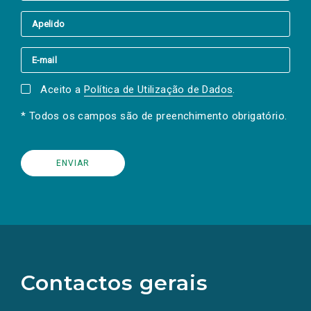
Aceito a
Política de Utilização de Dados
.
* Todos os campos são de preenchimento obrigatório.
(Os
links
para
as
Contactos gerais
redes
sociais
abrem