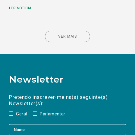
LER NOTÍCIA
VER MAIS
Newsletter
Preencha os campos abaixo para subscrever
Nome
Apelido
E-
mail
a(s) newsletter(s).
Pretendo inscrever-me na(s) seguinte(s)
Newsletter(s):
Geral
Parlamentar