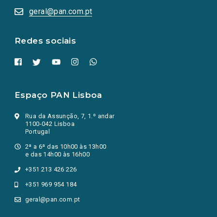
numa
geral@pan.com.pt
nova
aba.)
Redes sociais
Espaço PAN Lisboa
Rua da Assunção, 7, 1.º andar
1100-042 Lisboa
Portugal
2ª a 6ª das 10h00 às 13h00
e das 14h00 às 16h00
+351 213 426 226
+351 969 954 184
geral@pan.com.pt