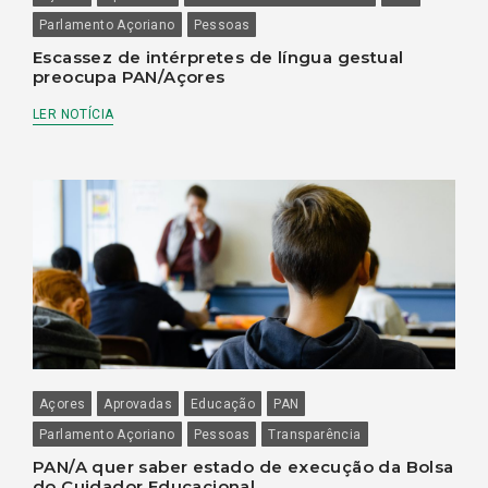
Parlamento Açoriano
Pessoas
Escassez de intérpretes de língua gestual
preocupa PAN/Açores
LER NOTÍCIA
Açores
Aprovadas
Educação
PAN
Parlamento Açoriano
Pessoas
Transparência
PAN/A quer saber estado de execução da Bolsa
do Cuidador Educacional