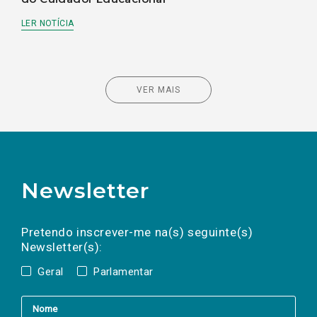
LER NOTÍCIA
VER MAIS
Newsletter
Preencha os campos abaixo para subscrever
Nome
Apelido
E-
mail
a(s) newsletter(s).
Pretendo inscrever-me na(s) seguinte(s)
Newsletter(s):
Geral
Parlamentar