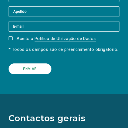
Aceito a
Política de Utilização de Dados
.
* Todos os campos são de preenchimento obrigatório.
(Os
links
para
as
Contactos gerais
redes
sociais
abrem