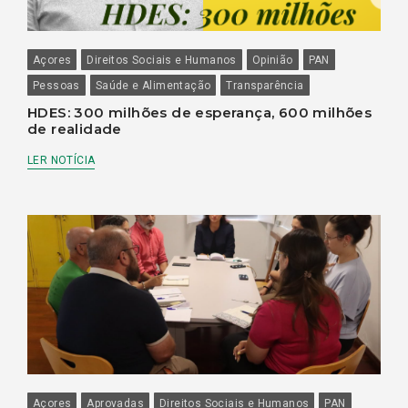
Açores
Direitos Sociais e Humanos
Opinião
PAN
Pessoas
Saúde e Alimentação
Transparência
HDES: 300 milhões de esperança, 600 milhões
de realidade
LER NOTÍCIA
Açores
Aprovadas
Direitos Sociais e Humanos
PAN