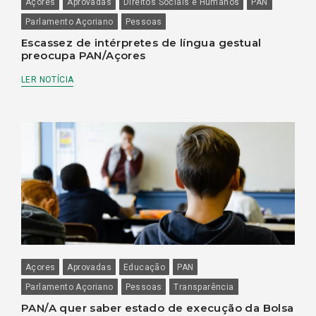
Açores
Aprovadas
Direitos Sociais e Humanos
PAN
Parlamento Açoriano
Pessoas
Escassez de intérpretes de língua gestual
preocupa PAN/Açores
LER NOTÍCIA
Açores
Aprovadas
Educação
PAN
Parlamento Açoriano
Pessoas
Transparência
PAN/A quer saber estado de execução da Bolsa