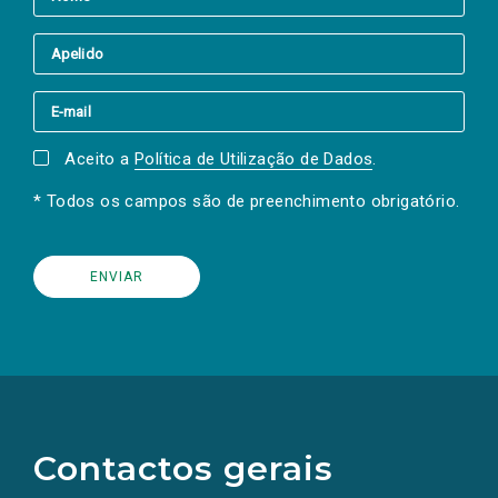
Aceito a
Política de Utilização de Dados
.
* Todos os campos são de preenchimento obrigatório.
(Os
links
para
as
Contactos gerais
redes
sociais