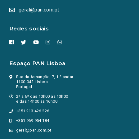
abrem
numa
geral@pan.com.pt
nova
aba.)
Redes sociais
Espaço PAN Lisboa
Rua da Assunção, 7, 1.º andar
1100-042 Lisboa
Portugal
2ª a 6ª das 10h00 às 13h00
e das 14h00 às 16h00
+351 213 426 226
+351 969 954 184
geral@pan.com.pt