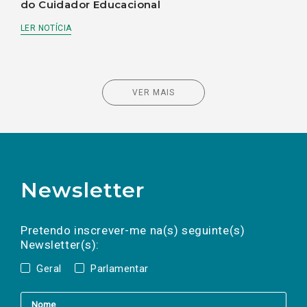
do Cuidador Educacional
LER NOTÍCIA
VER MAIS
Newsletter
Preencha os campos abaixo para subscrever
Nome
Apelido
E-
mail
a(s) newsletter(s).
Pretendo inscrever-me na(s) seguinte(s)
Newsletter(s):
Geral
Parlamentar