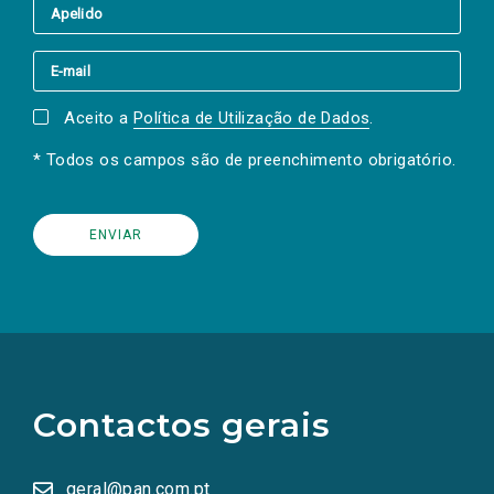
Aceito a
Política de Utilização de Dados
.
* Todos os campos são de preenchimento obrigatório.
(Os
links
para
as
Contactos gerais
redes
sociais
abrem
numa
geral@pan.com.pt