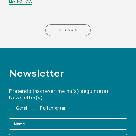
LER NOTÍCIA
VER MAIS
Newsletter
Preencha os campos abaixo para subscrever
Nome
Apelido
E-
mail
a(s) newsletter(s).
Pretendo inscrever-me na(s) seguinte(s)
Newsletter(s):
Geral
Parlamentar