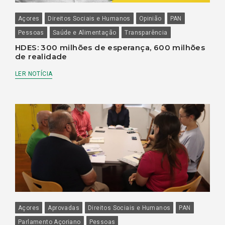
Açores
Direitos Sociais e Humanos
Opinião
PAN
Pessoas
Saúde e Alimentação
Transparência
HDES: 300 milhões de esperança, 600 milhões
de realidade
LER NOTÍCIA
Açores
Aprovadas
Direitos Sociais e Humanos
PAN
Parlamento Açoriano
Pessoas