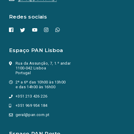
nova
aba.)
Redes sociais
Espaço PAN Lisboa
Rua da Assunção, 7, 1.º andar
1100-042 Lisboa
Portugal
2ª a 6ª das 10h00 às 13h00
e das 14h00 às 16h00
+351 213 426 226
+351 969 954 184
geral@pan.com.pt
Espaço PAN Porto