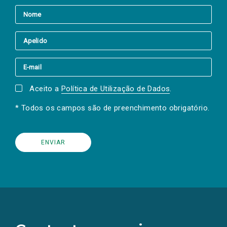
Aceito a
Política de Utilização de Dados
.
* Todos os campos são de preenchimento obrigatório.
(Os
links
para
as