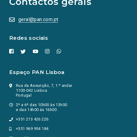
Contactos gerais
redes
sociais
abrem
numa
geral@pan.com.pt
nova
aba.)
Redes sociais
Espaço PAN Lisboa
Rua da Assunção, 7, 1.º andar
1100-042 Lisboa
Portugal
2ª a 6ª das 10h00 às 13h00
e das 14h00 às 16h00
+351 213 426 226
+351 969 954 184