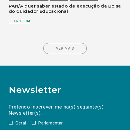
PAN/A quer saber estado de execução da Bolsa
do Cuidador Educacional
LER NOTÍCIA
VER MAIS
Newsletter
Preencha os campos abaixo para subscrever
Nome
Apelido
E-
mail
a(s) newsletter(s).
Pretendo inscrever-me na(s) seguinte(s)
Newsletter(s):
Geral
Parlamentar