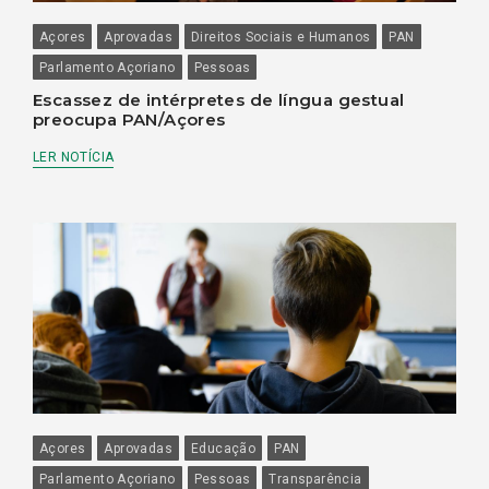
Açores
Aprovadas
Direitos Sociais e Humanos
PAN
Parlamento Açoriano
Pessoas
Escassez de intérpretes de língua gestual
preocupa PAN/Açores
LER NOTÍCIA
Açores
Aprovadas
Educação
PAN
Parlamento Açoriano
Pessoas
Transparência