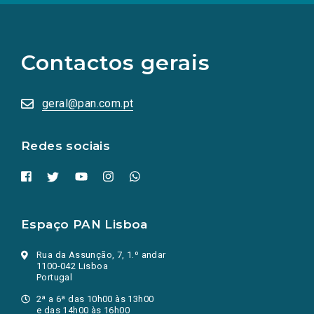
(Os
links
para
as
Contactos gerais
redes
sociais
abrem
numa
geral@pan.com.pt
nova
aba.)
Redes sociais
Espaço PAN Lisboa
Rua da Assunção, 7, 1.º andar
1100-042 Lisboa
Portugal
2ª a 6ª das 10h00 às 13h00
e das 14h00 às 16h00