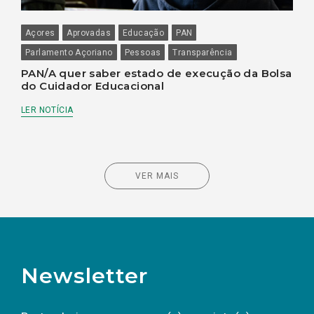
Açores
Aprovadas
Educação
PAN
Parlamento Açoriano
Pessoas
Transparência
PAN/A quer saber estado de execução da Bolsa
do Cuidador Educacional
LER NOTÍCIA
VER MAIS
Newsletter
Preencha os campos abaixo para subscrever
Nome
Apelido
E-
mail
a(s) newsletter(s).