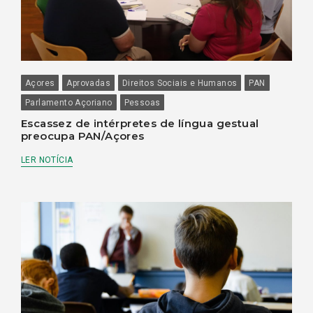
Açores
Aprovadas
Direitos Sociais e Humanos
PAN
Parlamento Açoriano
Pessoas
Escassez de intérpretes de língua gestual
preocupa PAN/Açores
LER NOTÍCIA