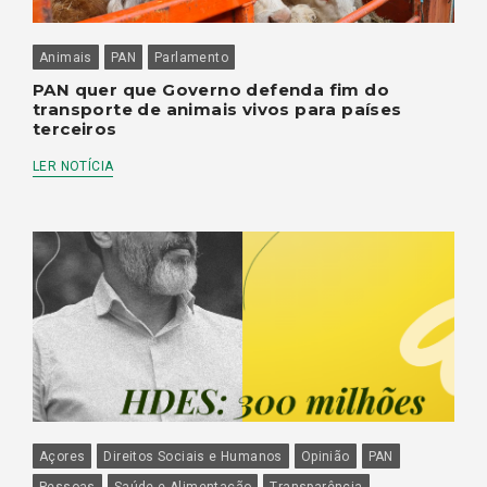
Animais
PAN
Parlamento
PAN quer que Governo defenda fim do
transporte de animais vivos para países
terceiros
LER NOTÍCIA
Açores
Direitos Sociais e Humanos
Opinião
PAN
Pessoas
Saúde e Alimentação
Transparência