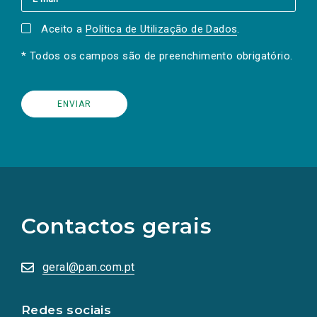
Aceito a
Política de Utilização de Dados
.
* Todos os campos são de preenchimento obrigatório.
(Os
links
para
as
Contactos gerais
redes
sociais
abrem
numa
geral@pan.com.pt
nova
aba.)
Redes sociais