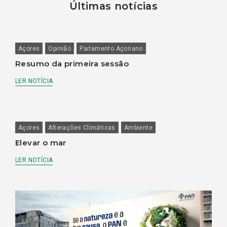
Últimas notícias
Açores
Opinião
Parlamento Açoriano
Resumo da primeira sessão
LER NOTÍCIA
Açores
Alterações Climáticas
Ambiente
Elevar o mar
LER NOTÍCIA