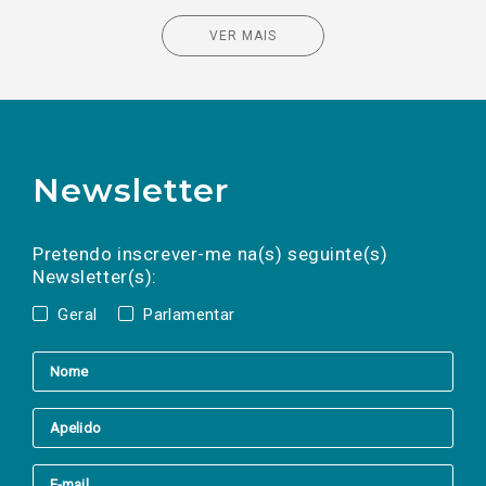
VER MAIS
Newsletter
Preencha os campos abaixo para subscrever
Nome
Apelido
E-
mail
a(s) newsletter(s).
Pretendo inscrever-me na(s) seguinte(s)
Newsletter(s):
Geral
Parlamentar