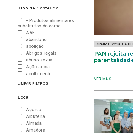
Cultura e Desporto
Tipo de Conteúdo
ESCONDER/MOSTRAR OPÇÕES
Direitos Sociais e
Humanos
- Produtos alimentares
Economia e Finanças
substitutos da carne
Educação
AAE
Eleições
abandono
European Green Party
Direitos Sociais e 
abolição
Europeias
PAN rejeita 
Abrigos ilegais
Europeias 2019
parentalidad
abuso sexual
Europeias 2024
Ação social
Impostos
acolhimento
Imprensa
VER MAIS
Administração Interna
LIMPAR FILTROS
Justiça
Administração Pública
Juventude PAN
aeroporto
Local
Legislativas
ESCONDER/MOSTRAR OPÇÕES
aeroportos
Legislativas 2019
Agenda 2030
Açores
Legislativas 2022
Agricultura
Albufeira
Legislativas 2024
Agricultura biológica
Almada
Legislativas 2025
água
Amadora