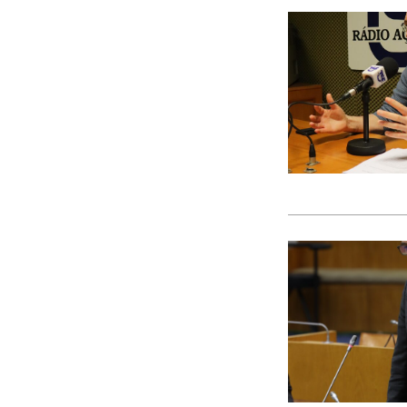
CACI
cães
Calamidade
Campanha
Campanhas
Campo Pequeno
Candidatura
Caniço
captura acidental
Carcavelos
carga turística
Cargos Políticos
carreira
carreiras contributivas
carros elétricos
cartazes
Casa Pia
casas abrigo
Cascais
Causa Animal