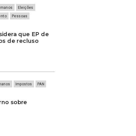
Humanos
Eleições
ento
Pessoas
sidera que EP de
os de recluso
umanos
Impostos
PAN
rno sobre