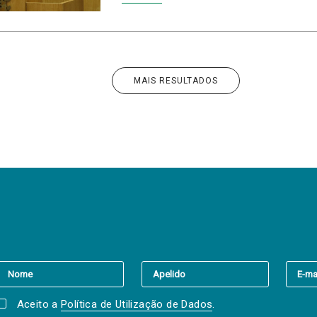
MAIS RESULTADOS
er a(s) newsletter(s).
Aceito a
Política de Utilização de Dados
.