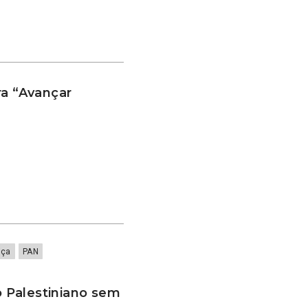
ra “Avançar
iça
PAN
 Palestiniano sem