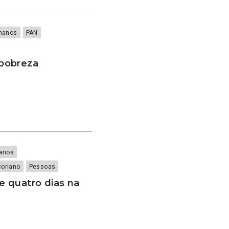
umanos
PAN
pobreza
manos
çoriano
Pessoas
 quatro dias na