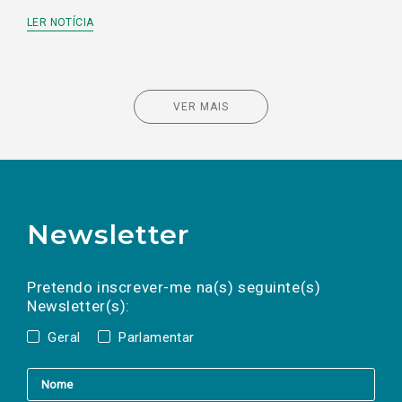
LER NOTÍCIA
VER MAIS
Newsletter
Preencha os campos abaixo para subscrever
Nome
Apelido
E-
mail
a(s) newsletter(s).
Pretendo inscrever-me na(s) seguinte(s)
Newsletter(s):
Geral
Parlamentar