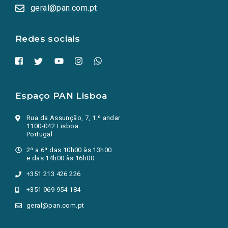
numa
geral@pan.com.pt
nova
aba.)
Redes sociais
Espaço PAN Lisboa
Rua da Assunção, 7, 1.º andar
1100-042 Lisboa
Portugal
2ª a 6ª das 10h00 às 13h00
e das 14h00 às 16h00
+351 213 426 226
+351 969 954 184
geral@pan.com.pt