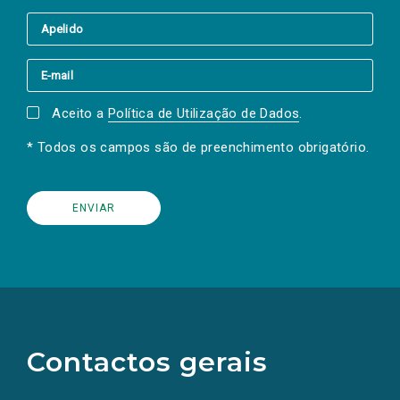
Aceito a
Política de Utilização de Dados
.
* Todos os campos são de preenchimento obrigatório.
(Os
links
para
as
Contactos gerais
redes
sociais
abrem