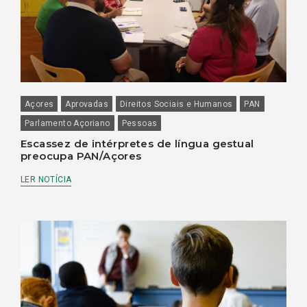
Açores
Aprovadas
Direitos Sociais e Humanos
PAN
Parlamento Açoriano
Pessoas
Escassez de intérpretes de língua gestual
preocupa PAN/Açores
LER NOTÍCIA