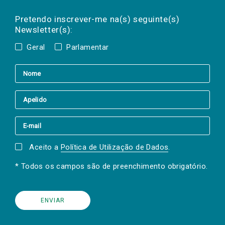
Preencha os campos abaixo para subscrever
Nome
Apelido
E-
mail
a(s) newsletter(s).
Pretendo inscrever-me na(s) seguinte(s)
Newsletter(s):
Geral
Parlamentar
Aceito a
Política de Utilização de Dados
.
* Todos os campos são de preenchimento obrigatório.