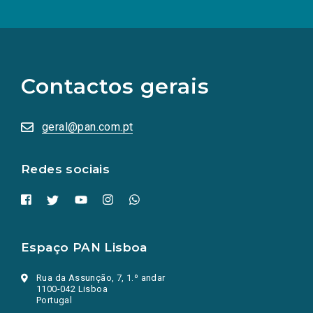
(Os
links
para
as
Contactos gerais
redes
sociais
abrem
numa
geral@pan.com.pt
nova
aba.)
Redes sociais
Espaço PAN Lisboa
Rua da Assunção, 7, 1.º andar
1100-042 Lisboa
Portugal