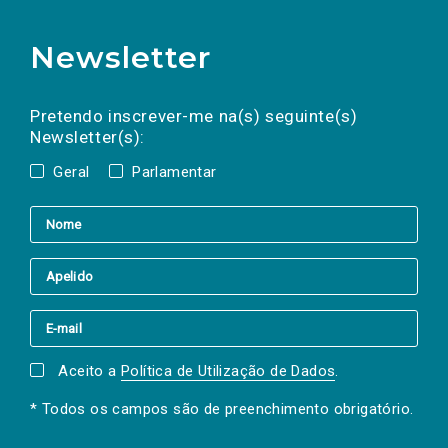
Newsletter
Preencha os campos abaixo para subscrever
Nome
Apelido
E-
mail
a(s) newsletter(s).
Pretendo inscrever-me na(s) seguinte(s)
Newsletter(s):
Geral
Parlamentar
Aceito a
Política de Utilização de Dados
.
* Todos os campos são de preenchimento obrigatório.