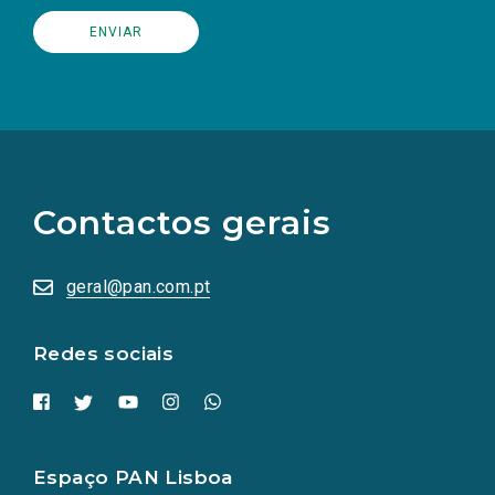
(Os
links
para
as
Contactos gerais
redes
sociais
abrem
numa
geral@pan.com.pt
nova
aba.)
Redes sociais
Espaço PAN Lisboa