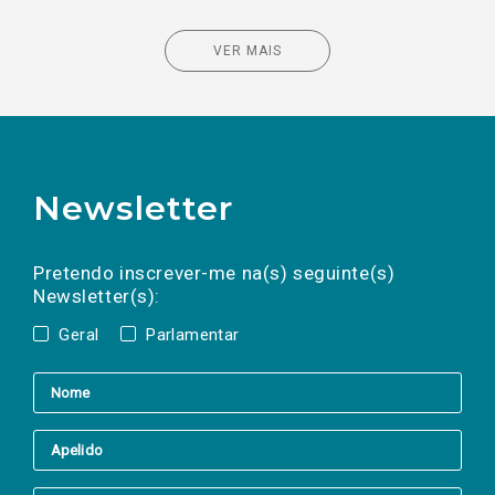
VER MAIS
Newsletter
Preencha os campos abaixo para subscrever
Nome
Apelido
E-
mail
a(s) newsletter(s).
Pretendo inscrever-me na(s) seguinte(s)
Newsletter(s):
Geral
Parlamentar