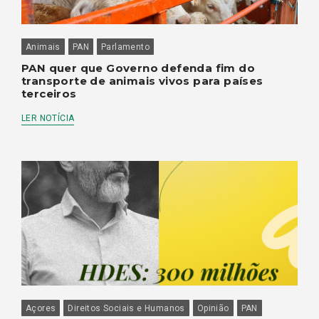
Animais
PAN
Parlamento
PAN quer que Governo defenda fim do
transporte de animais vivos para países
terceiros
LER NOTÍCIA
Açores
Direitos Sociais e Humanos
Opinião
PAN