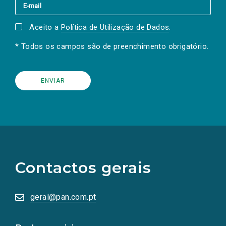
Aceito a
Política de Utilização de Dados
.
* Todos os campos são de preenchimento obrigatório.
(Os
links
para
as
Contactos gerais
redes
sociais
abrem
numa
geral@pan.com.pt
nova
aba.)