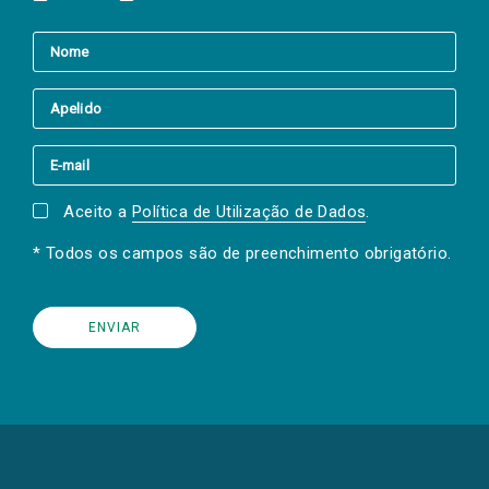
Aceito a
Política de Utilização de Dados
.
* Todos os campos são de preenchimento obrigatório.
(Os
links
para