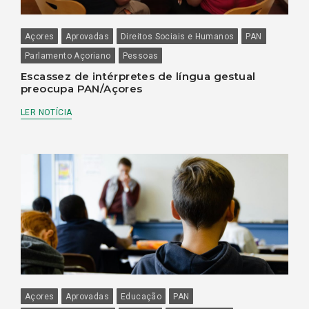
Açores
Aprovadas
Direitos Sociais e Humanos
PAN
Parlamento Açoriano
Pessoas
Escassez de intérpretes de língua gestual
preocupa PAN/Açores
LER NOTÍCIA
Açores
Aprovadas
Educação
PAN