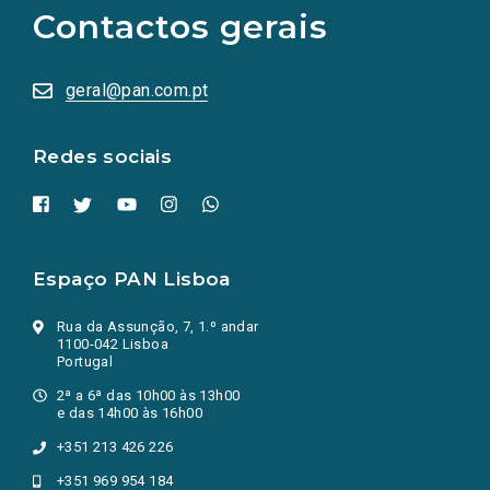
as
Contactos gerais
redes
sociais
abrem
numa
geral@pan.com.pt
nova
aba.)
Redes sociais
Espaço PAN Lisboa
Rua da Assunção, 7, 1.º andar
1100-042 Lisboa
Portugal
2ª a 6ª das 10h00 às 13h00
e das 14h00 às 16h00
+351 213 426 226
+351 969 954 184