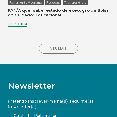
Parlamento Açoriano
Pessoas
Transparência
PAN/A quer saber estado de execução da Bolsa
do Cuidador Educacional
LER NOTÍCIA
VER MAIS
Newsletter
Preencha os campos abaixo para subscrever
Nome
Apelido
E-
mail
a(s) newsletter(s).
Pretendo inscrever-me na(s) seguinte(s)
Newsletter(s):
Geral
Parlamentar