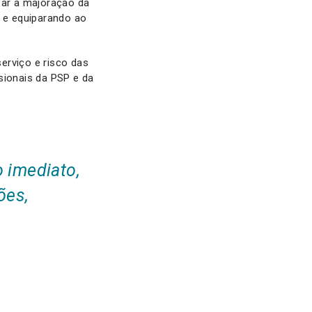
zar a majoração da
€ e equiparando ao
serviço e risco das
sionais da PSP e da
o imediato,
ões,