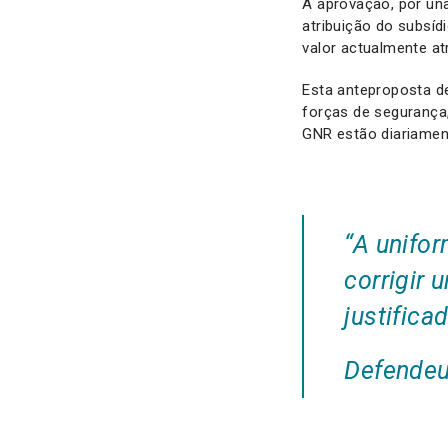
A aprovação, por una
atribuição do subsíd
valor actualmente at
Esta anteproposta de 
forças de segurança,
GNR estão diariament
“A unifor
corrigir 
justifica
Defendeu