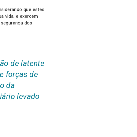
onsiderando que estes
sua vida, e exercem
a segurança dos
ão de latente
 e forças de
ão da
iário levado