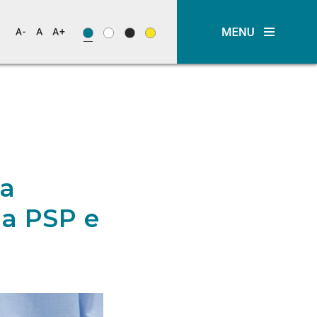
na
da PSP e