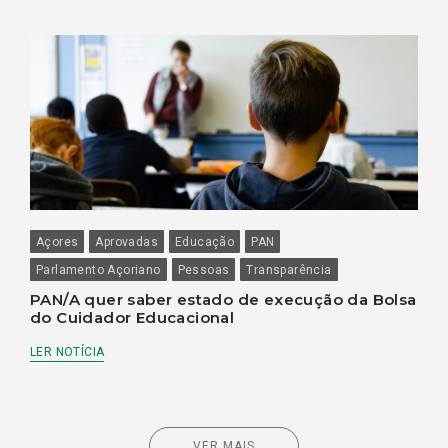
Açores
Aprovadas
Educação
PAN
Parlamento Açoriano
Pessoas
Transparência
PAN/A quer saber estado de execução da Bolsa
do Cuidador Educacional
LER NOTÍCIA
VER MAIS