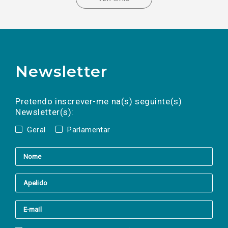
Newsletter
Preencha os campos abaixo para subscrever
Nome
Apelido
E-
mail
a(s) newsletter(s).
Pretendo inscrever-me na(s) seguinte(s)
Newsletter(s):
Geral
Parlamentar