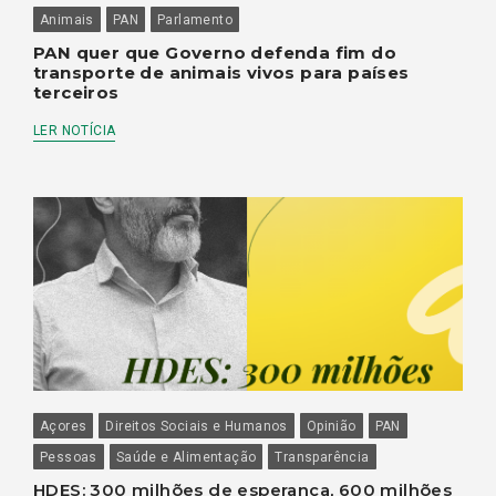
Animais
PAN
Parlamento
PAN quer que Governo defenda fim do
transporte de animais vivos para países
terceiros
LER NOTÍCIA
Açores
Direitos Sociais e Humanos
Opinião
PAN
Pessoas
Saúde e Alimentação
Transparência
HDES: 300 milhões de esperança, 600 milhões