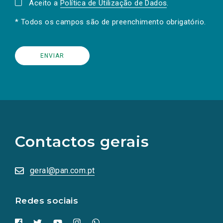
Aceito a
Política de Utilização de Dados
.
* Todos os campos são de preenchimento obrigatório.
(Os
links
para
as
Contactos gerais
redes
sociais
abrem
numa
geral@pan.com.pt
nova
aba.)
Redes sociais