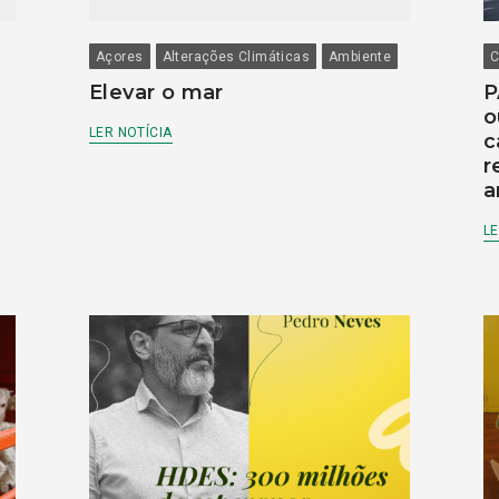
Açores
Alterações Climáticas
Ambiente
C
Elevar o mar
P
o
LER NOTÍCIA
c
r
a
LE