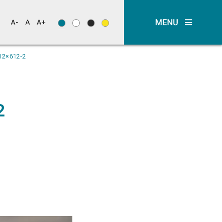
12×612-2
2