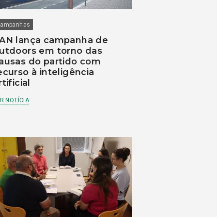
ampanhas
AN lança campanha de
utdoors em torno das
ausas do partido com
ecurso à inteligência
rtificial
R NOTÍCIA