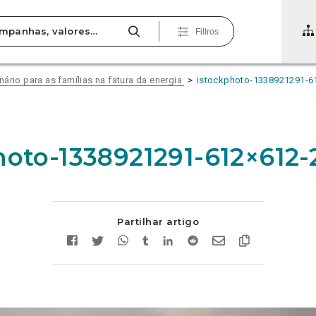
Filtros
ário para as famílias na fatura da energia
istockphoto-1338921291-6
hoto-1338921291-612×612-
Partilhar artigo