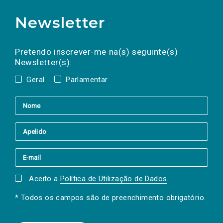
Newsletter
Preencha os campos abaixo para subscrever
Nome
Apelido
E-
mail
a(s) newsletter(s).
Pretendo inscrever-me na(s) seguinte(s)
Newsletter(s):
Geral
Parlamentar
Aceito a
Política de Utilização de Dados
.
* Todos os campos são de preenchimento obrigatório.