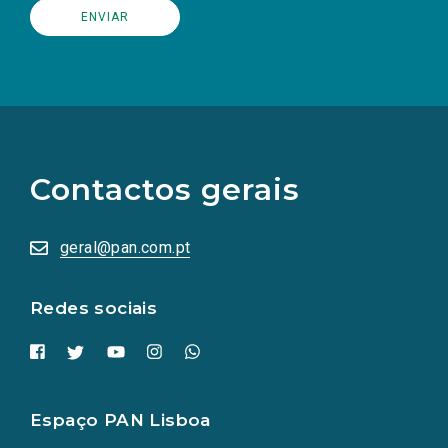
(Os
links
para
as
Contactos gerais
redes
sociais
abrem
numa
geral@pan.com.pt
nova
aba.)
Redes sociais
Espaço PAN Lisboa