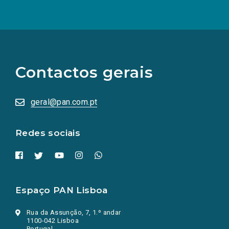
(Os
links
para
as
Contactos gerais
redes
sociais
abrem
numa
geral@pan.com.pt
nova
aba.)
Redes sociais
Espaço PAN Lisboa
Rua da Assunção, 7, 1.º andar
1100-042 Lisboa
Portugal