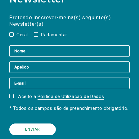
Preencha os campos abaixo para subscrever
Nome
Apelido
E-
mail
a(s) newsletter(s).
Pretendo inscrever-me na(s) seguinte(s)
Newsletter(s):
Geral
Parlamentar
Aceito a
Política de Utilização de Dados
.
* Todos os campos são de preenchimento obrigatório.