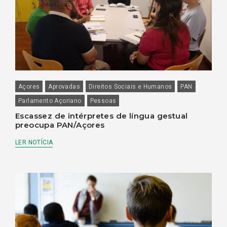
Açores
Aprovadas
Direitos Sociais e Humanos
PAN
Parlamento Açoriano
Pessoas
Escassez de intérpretes de língua gestual
preocupa PAN/Açores
LER NOTÍCIA