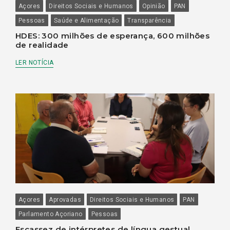
Açores
Direitos Sociais e Humanos
Opinião
PAN
Pessoas
Saúde e Alimentação
Transparência
HDES: 300 milhões de esperança, 600 milhões
de realidade
LER NOTÍCIA
Açores
Aprovadas
Direitos Sociais e Humanos
PAN
Parlamento Açoriano
Pessoas
Escassez de intérpretes de língua gestual