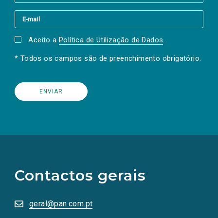
Aceito a
Política de Utilização de Dados
.
* Todos os campos são de preenchimento obrigatório.
(Os
links
para
as
Contactos gerais
redes
sociais
abrem
numa
geral@pan.com.pt
nova
aba.)