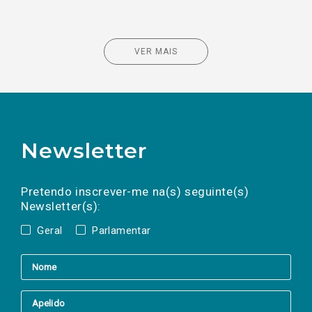
VER MAIS
Newsletter
Preencha os campos abaixo para subscrever
Nome
Apelido
E-
mail
a(s) newsletter(s).
Pretendo inscrever-me na(s) seguinte(s)
Newsletter(s):
Geral
Parlamentar