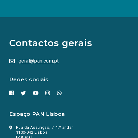
(Os
links
para
as
Contactos gerais
redes
sociais
abrem
numa
geral@pan.com.pt
nova
aba.)
Redes sociais
Espaço PAN Lisboa
Rua da Assunção, 7, 1.º andar
1100-042 Lisboa
Portugal