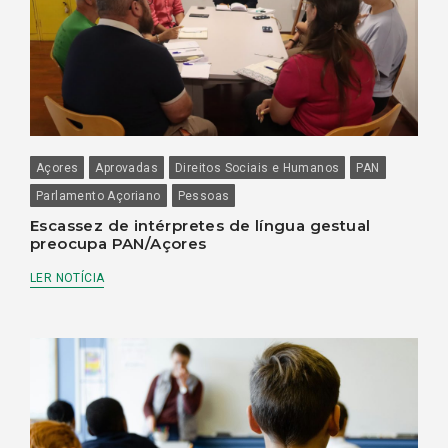
Açores
Aprovadas
Direitos Sociais e Humanos
PAN
Parlamento Açoriano
Pessoas
Escassez de intérpretes de língua gestual
preocupa PAN/Açores
LER NOTÍCIA