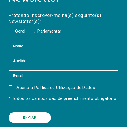
Preencha os campos abaixo para subscrever
Nome
Apelido
E-
mail
a(s) newsletter(s).
Pretendo inscrever-me na(s) seguinte(s)
Newsletter(s):
Geral
Parlamentar
Aceito a
Política de Utilização de Dados
.
* Todos os campos são de preenchimento obrigatório.