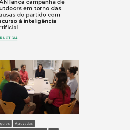
AN lança campanha de
utdoors em torno das
ausas do partido com
ecurso à inteligência
rtificial
R NOTÍCIA
çores
Aprovadas