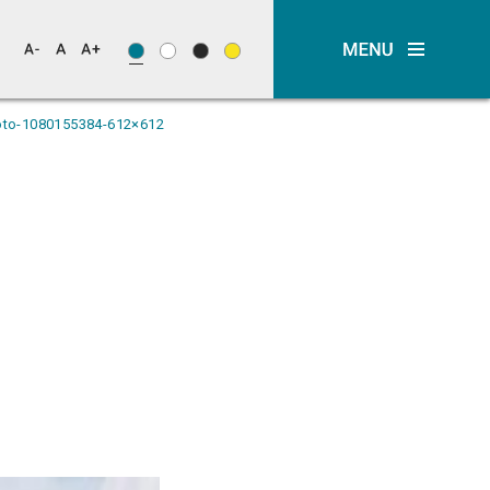
oto-1080155384-612×612