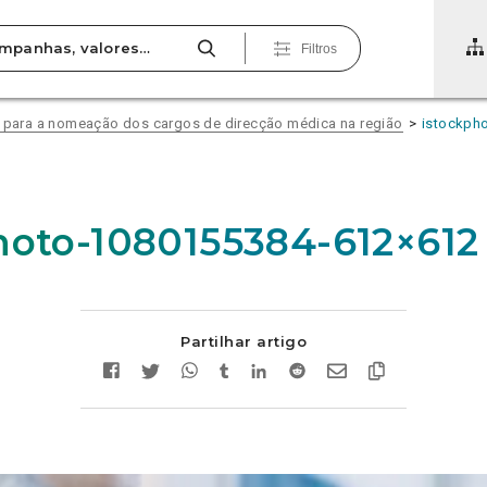
Filtros
s para a nomeação dos cargos de direcção médica na região
istockph
hoto-1080155384-612×612
Partilhar artigo