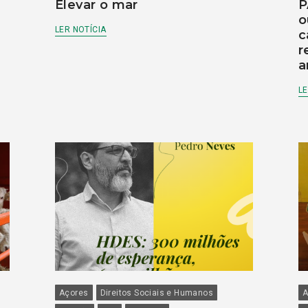
Elevar o mar
P
o
LER NOTÍCIA
c
r
a
LE
Açores
Direitos Sociais e Humanos
A