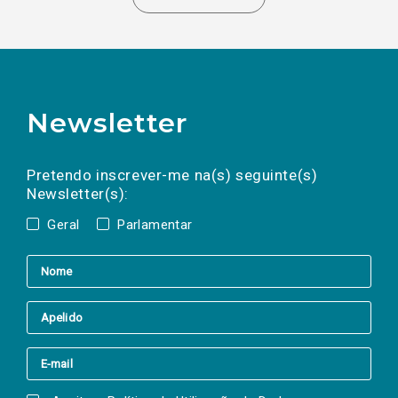
Newsletter
Preencha os campos abaixo para subscrever
Nome
Apelido
E-
mail
a(s) newsletter(s).
Pretendo inscrever-me na(s) seguinte(s)
Newsletter(s):
Geral
Parlamentar