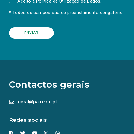
Aceito a
Política de Utilização de Dados
.
* Todos os campos são de preenchimento obrigatório.
(Os
links
para
as
Contactos gerais
redes
sociais
abrem
numa
geral@pan.com.pt
nova
aba.)
Redes sociais