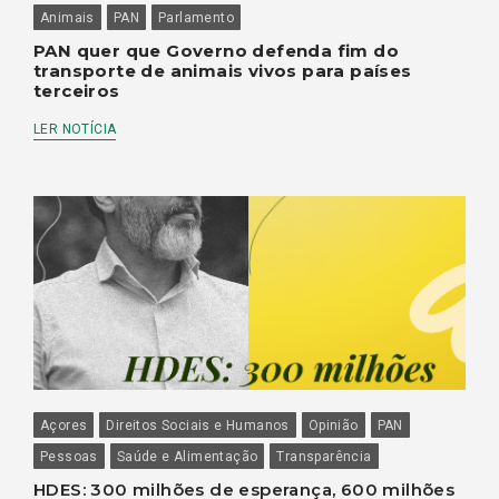
Animais
PAN
Parlamento
PAN quer que Governo defenda fim do
transporte de animais vivos para países
terceiros
LER NOTÍCIA
Açores
Direitos Sociais e Humanos
Opinião
PAN
Pessoas
Saúde e Alimentação
Transparência
HDES: 300 milhões de esperança, 600 milhões