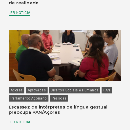
de realidade
LER NOTÍCIA
Açores
Aprovadas
Direitos Sociais e Humanos
PAN
Parlamento Açoriano
Pessoas
Escassez de intérpretes de língua gestual
preocupa PAN/Açores
LER NOTÍCIA