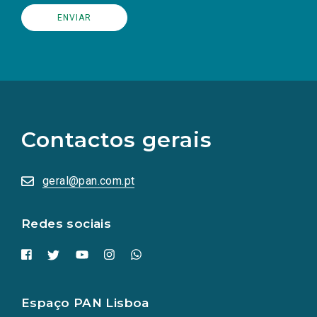
(Os
links
para
as
Contactos gerais
redes
sociais
abrem
numa
geral@pan.com.pt
nova
aba.)
Redes sociais
Espaço PAN Lisboa