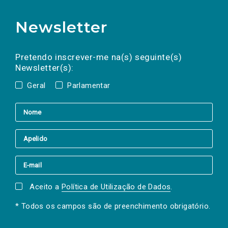
Newsletter
Preencha os campos abaixo para subscrever
Nome
Apelido
E-
mail
a(s) newsletter(s).
Pretendo inscrever-me na(s) seguinte(s)
Newsletter(s):
Geral
Parlamentar
Aceito a
Política de Utilização de Dados
.
* Todos os campos são de preenchimento obrigatório.