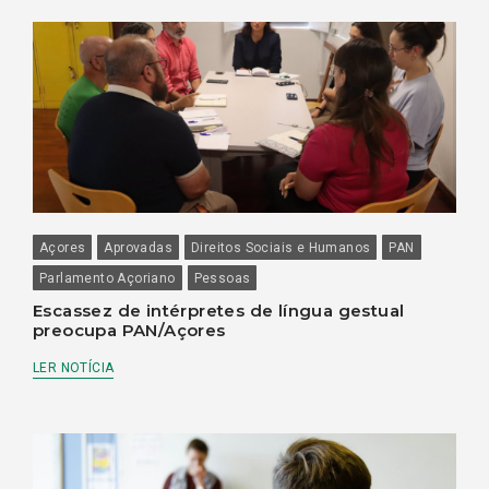
Açores
Aprovadas
Direitos Sociais e Humanos
PAN
Parlamento Açoriano
Pessoas
Escassez de intérpretes de língua gestual
preocupa PAN/Açores
LER NOTÍCIA