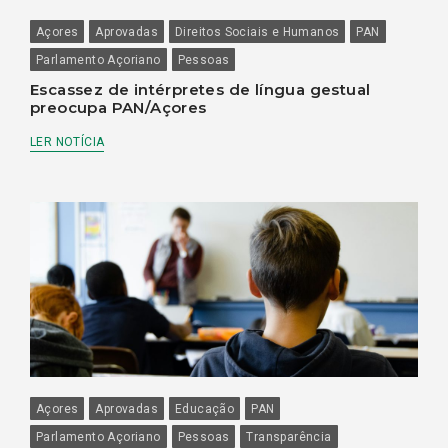
Açores
Aprovadas
Direitos Sociais e Humanos
PAN
Parlamento Açoriano
Pessoas
Escassez de intérpretes de língua gestual
preocupa PAN/Açores
LER NOTÍCIA
Açores
Aprovadas
Educação
PAN
Parlamento Açoriano
Pessoas
Transparência