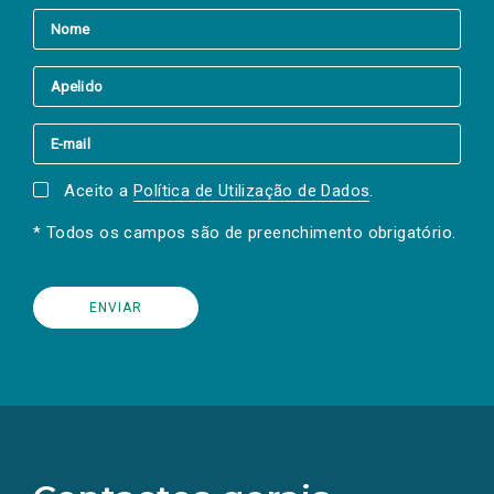
Aceito a
Política de Utilização de Dados
.
* Todos os campos são de preenchimento obrigatório.
(Os
links
para
as