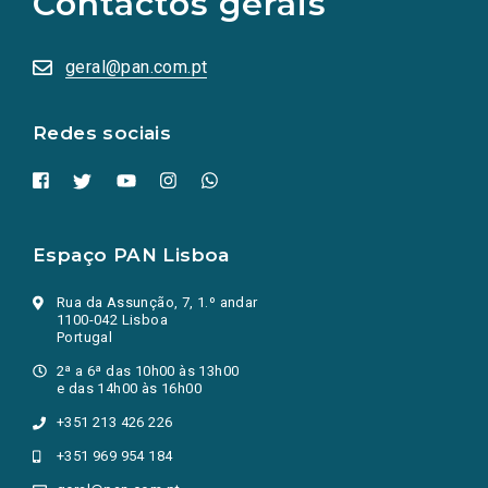
Contactos gerais
redes
sociais
abrem
numa
geral@pan.com.pt
nova
aba.)
Redes sociais
Espaço PAN Lisboa
Rua da Assunção, 7, 1.º andar
1100-042 Lisboa
Portugal
2ª a 6ª das 10h00 às 13h00
e das 14h00 às 16h00
+351 213 426 226
+351 969 954 184