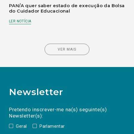
PAN/A quer saber estado de execução da Bolsa
do Cuidador Educacional
LER NOTÍCIA
VER MAIS
Newsletter
Preencha os campos abaixo para subscrever
Nome
Apelido
E-
mail
a(s) newsletter(s).
Pretendo inscrever-me na(s) seguinte(s)
Newsletter(s):
Geral
Parlamentar