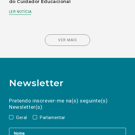
do Cuidador Educacional
LER NOTÍCIA
VER MAIS
Newsletter
Preencha os campos abaixo para subscrever
Nome
Apelido
E-
mail
a(s) newsletter(s).
Pretendo inscrever-me na(s) seguinte(s)
Newsletter(s):
Geral
Parlamentar