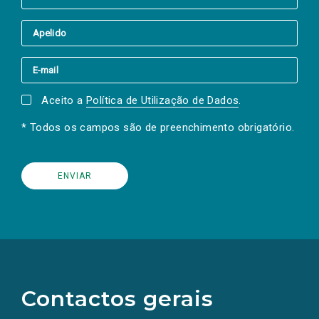
Aceito a
Política de Utilização de Dados
.
* Todos os campos são de preenchimento obrigatório.
(Os
links
para
as
Contactos gerais
redes
sociais