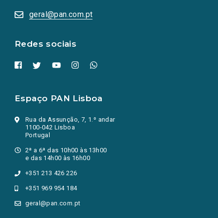
abrem
numa
geral@pan.com.pt
nova
aba.)
Redes sociais
Espaço PAN Lisboa
Rua da Assunção, 7, 1.º andar
1100-042 Lisboa
Portugal
2ª a 6ª das 10h00 às 13h00
e das 14h00 às 16h00
+351 213 426 226
+351 969 954 184
geral@pan.com.pt