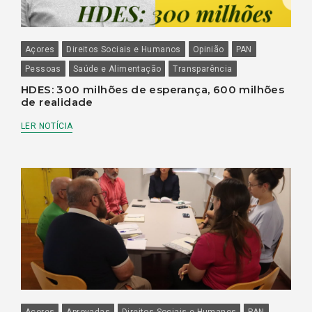
Açores
Direitos Sociais e Humanos
Opinião
PAN
Pessoas
Saúde e Alimentação
Transparência
HDES: 300 milhões de esperança, 600 milhões
de realidade
LER NOTÍCIA
Açores
Aprovadas
Direitos Sociais e Humanos
PAN