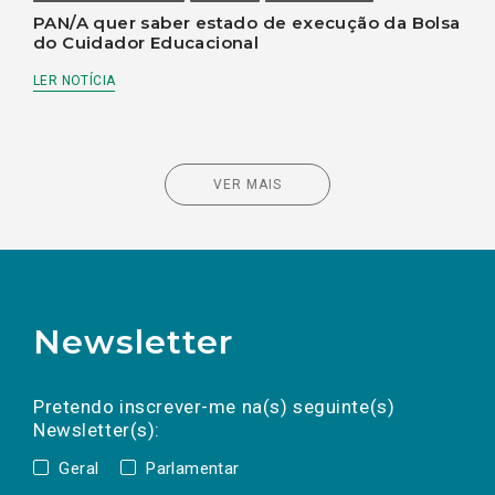
PAN/A quer saber estado de execução da Bolsa
do Cuidador Educacional
LER NOTÍCIA
VER MAIS
Newsletter
Preencha os campos abaixo para subscrever
Nome
Apelido
E-
mail
a(s) newsletter(s).
Pretendo inscrever-me na(s) seguinte(s)
Newsletter(s):
Geral
Parlamentar