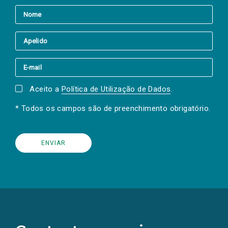
Aceito a
Política de Utilização de Dados
.
* Todos os campos são de preenchimento obrigatório.
(Os
links
para
as