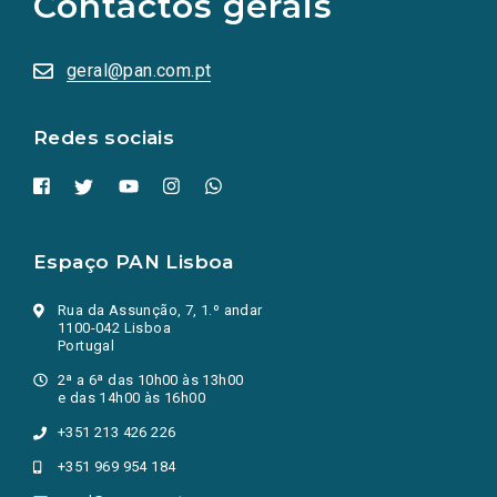
Contactos gerais
redes
sociais
abrem
numa
geral@pan.com.pt
nova
aba.)
Redes sociais
Espaço PAN Lisboa
Rua da Assunção, 7, 1.º andar
1100-042 Lisboa
Portugal
2ª a 6ª das 10h00 às 13h00
e das 14h00 às 16h00
+351 213 426 226
+351 969 954 184