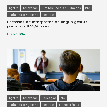
Açores
Aprovadas
Direitos Sociais e Humanos
PAN
Parlamento Açoriano
Pessoas
Escassez de intérpretes de língua gestual
preocupa PAN/Açores
LER NOTÍCIA
Açores
Aprovadas
Educação
PAN
Parlamento Açoriano
Pessoas
Transparência